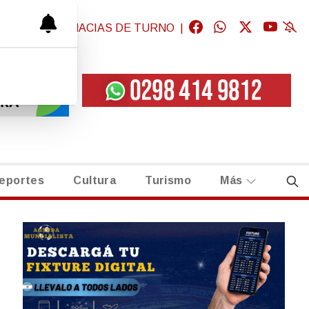
GICAS
|
FARMACIAS DE TURNO
|
eportes
Cultura
Turismo
Más