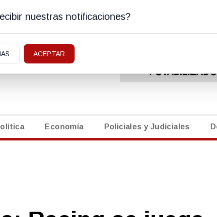
cibir nuestras notificaciones?
ENERAL ROCA, RIO NEGRO
EDICTOS
|
NECROLÓ
IAS
ACEPTAR
olítica
Economía
Policiales y Judiciales
D