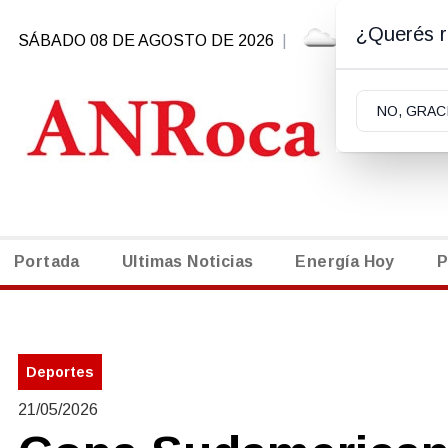
¿Querés re
SÁBADO 08 DE AGOSTO DE 2026
|
10.9ºC | G
NO, GRAC
Portada
Ultimas Noticias
Energía Hoy
P
Deportes
21/05/2026