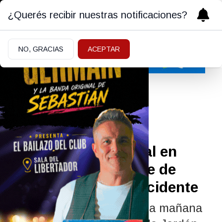
¿Querés recibir nuestras notificaciones?
NO, GRACIAS
ACEPTAR
Policiales y Judiciales
21/05/2026
Trágico siniestro vial en
Cipolletti: un hombre de
Roca murió en el accidente
El hecho ocurrió durante la mañana