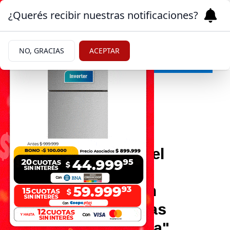
¿Querés recibir nuestras notificaciones?
NO, GRACIAS
ACEPTAR
Ciencia
20/05/2026
Orgullo: científica del
CONICET gana un
importante galardón
internacional "Por las
Mujeres de la Ciencia"