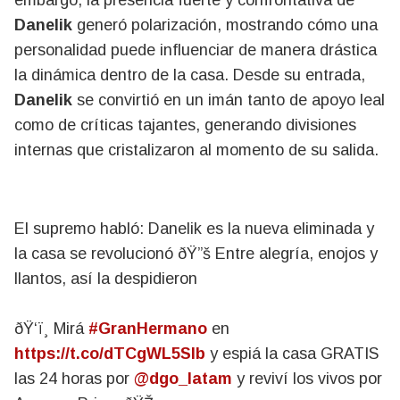
embargo, la presencia fuerte y confrontativa de
Danelik
generó polarización, mostrando cómo una
personalidad puede influenciar de manera drástica
la dinámica dentro de la casa. Desde su entrada,
Danelik
se convirtió en un imán tanto de apoyo leal
como de críticas tajantes, generando divisiones
internas que cristalizaron al momento de su salida.
El supremo habló: Danelik es la nueva eliminada y
la casa se revolucionó ðŸ”š Entre alegría, enojos y
llantos, así la despidieron
ðŸ‘ï¸ Mirá
#GranHermano
en
https://t.co/dTCgWL5SIb
y espiá la casa GRATIS
las 24 horas por
@dgo_latam
y reviví los vivos por