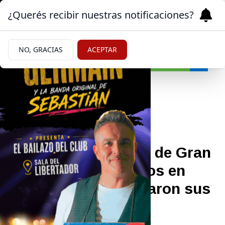
¿Querés recibir nuestras notificaciones?
NO, GRACIAS
ACEPTAR
Farándula
|
ELIMINACIÓN
18/05/2026
La salida de Danelik de Gran
Hermano dejó a todos en
shock: así reaccionaron sus
compañeros