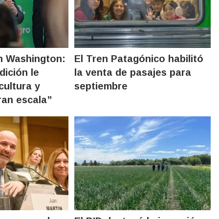
n Washington:
El Tren Patagónico habilitó
dición le
la venta de pasajes para
ultura y
septiembre
ran escala”