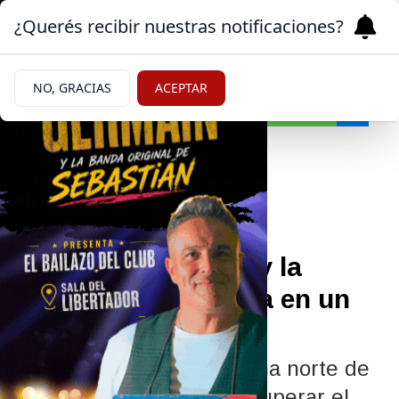
¿Querés recibir nuestras notificaciones?
NO, GRACIAS
ACEPTAR
Policiales y Judiciales
15/05/2026
Robaron una moto y la
dejaron abandonada en un
descampado
El hecho ocurrió en la zona norte de
Roca. La policía pudo recuperar el