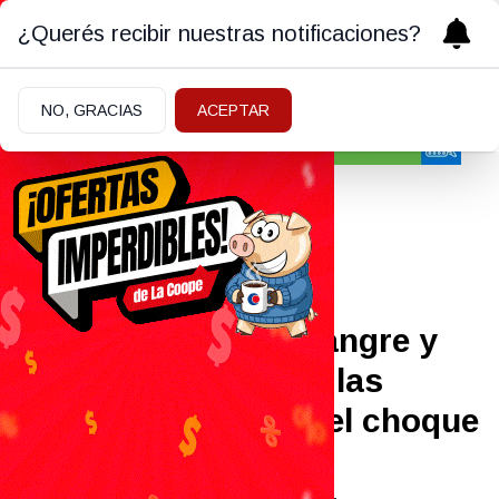
¿Querés recibir nuestras notificaciones?
NO, GRACIAS
ACEPTAR
Policiales y Judiciales
15/05/2026
Piden dadores de sangre y
plasma para una de las
mujeres heridas en el choque
fatal de Ruta 22