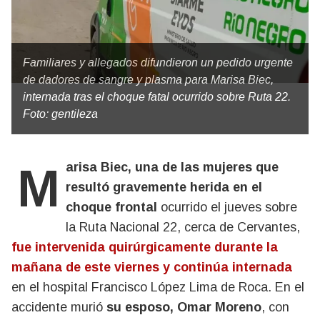
Familiares y allegados difundieron un pedido urgente
de dadores de sangre y plasma para Marisa Biec,
internada tras el choque fatal ocurrido sobre Ruta 22.
Foto: gentileza
Marisa Biec, una de las mujeres que
resultó gravemente herida en el
choque frontal
ocurrido el jueves sobre
la Ruta Nacional 22, cerca de Cervantes,
fue intervenida quirúrgicamente durante la
mañana de este viernes y continúa internada
en el hospital Francisco López Lima de Roca. En el
accidente murió
su esposo, Omar Moreno
, con