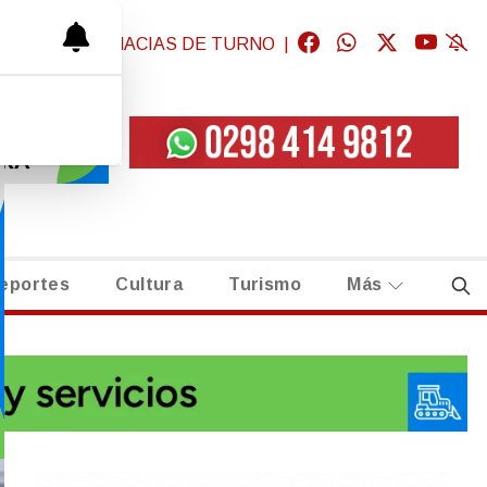
GICAS
|
FARMACIAS DE TURNO
|
eportes
Cultura
Turismo
Más