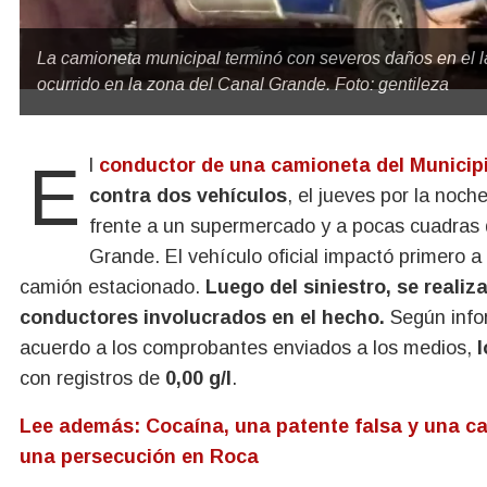
La camioneta municipal terminó con severos daños en el lat
ocurrido en la zona del Canal Grande. Foto: gentileza
El
conductor de una camioneta del Municip
contra dos vehículos
, el jueves por la noch
frente a un supermercado y a pocas cuadras d
Grande. El vehículo oficial impactó primero a
camión estacionado.
Luego del siniestro, se realiz
conductores involucrados en el hecho.
Según info
acuerdo a los comprobantes enviados a los medios,
l
con registros de
0,00 g/l
.
Lee además: Cocaína, una patente falsa y una ca
una persecución en Roca