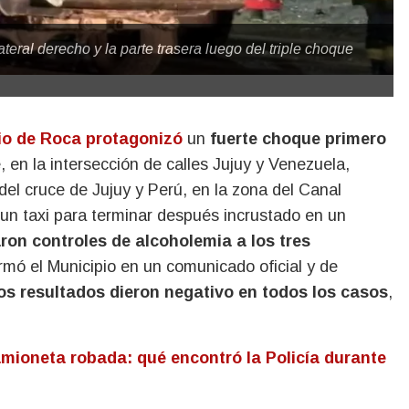
eral derecho y la parte trasera luego del triple choque
io de Roca protagonizó
un
fuerte choque primero
e, en la intersección de calles Jujuy y Venezuela,
el cruce de Jujuy y Perú, en la zona del Canal
 un taxi para terminar después incrustado en un
aron controles de alcoholemia a los tres
rmó el Municipio en un comunicado oficial y de
os resultados dieron negativo en todos los casos
,
mioneta robada: qué encontró la Policía durante