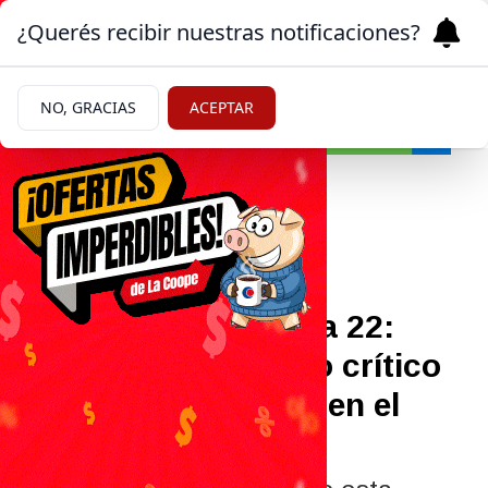
¿Querés recibir nuestras notificaciones?
NO, GRACIAS
ACEPTAR
Policiales y Judiciales
14/05/2026
Accidente de la Ruta 22:
continúan en estado crítico
las mujeres heridas en el
choque fatal