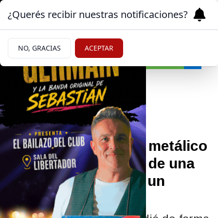
¿Querés recibir nuestras notificaciones?
NO, GRACIAS
ACEPTAR
Deportes
14/05/2026
Tragedia: un portón metálico
se desplomó dentro de una
gomería y aplastó a un
hombre