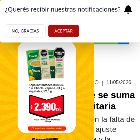
¿Querés recibir nuestras notificaciones?
NO, GRACIAS
ACEPTAR
Política
|
PROTESTA CONTRA EL GOBIERNO
11/05/2026
La CGT anunció que se suma
a la Marcha Universitaria
En ese marco, denunciaron la falta de
paritarias y el impacto del ajuste
sobre la educación pública y la