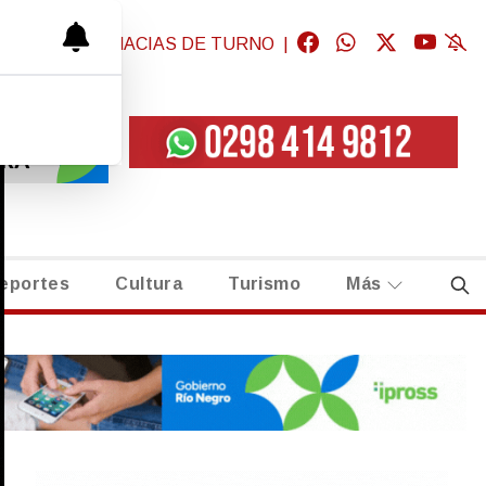
GICAS
|
FARMACIAS DE TURNO
|
eportes
Cultura
Turismo
Más