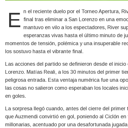
En el reciente duelo por el Torneo Apertura, River Plate logró una épica clasificación a cuartos de
final tras eliminar a San Lorenzo en una emoc
mantuvo en vilo a los espectadores, River sup
esperanzas vivas hasta el último minuto de 
momentos de tensión, polémica y una insuperable recu
los sostuvo hasta el vibrante final.
Las acciones del partido se definieron desde el inicio
Lorenzo. Matías Reali, a los 30 minutos del primer t
peligrosa entrada. Esta ventaja numérica fue una opor
las cosas no salieron como esperaban los locales inic
en goles.
La sorpresa llegó cuando, antes del cierre del primer 
que Auzmendi convirtió en gol, poniendo al Ciclón en 
millonarias, acentuado por una desafortunada jugad