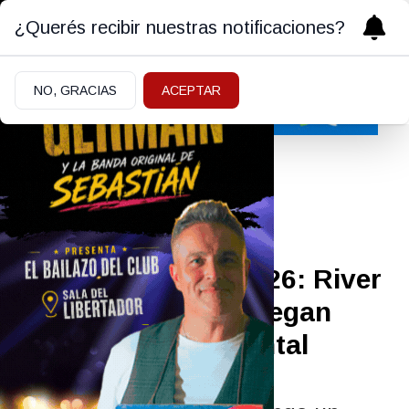
¿Querés recibir nuestras notificaciones?
NO, GRACIAS
ACEPTAR
Deportes
10/05/2026
Torneo Apertura 2026: River
y San Lorenzo se juegan
todo en el Monumental
El Millonario y el Ciclón