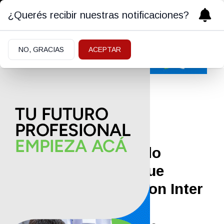
¿Querés recibir nuestras notificaciones?
NO, GRACIAS
ACEPTAR
Deportes
10/05/2026
Messi sigue haciendo
historia: el récord que
alcanzó en la MLS con Inter
Miami