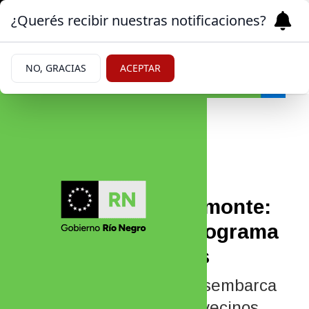
¿Querés recibir nuestras notificaciones?
NO, GRACIAS
ACEPTAR
Actualidad
10/05/2026
Limpieza en Chacramonte:
confirmaron el cronograma
de los contenedores
El operativo municipal desembarca
en el barrio para que los vecinos