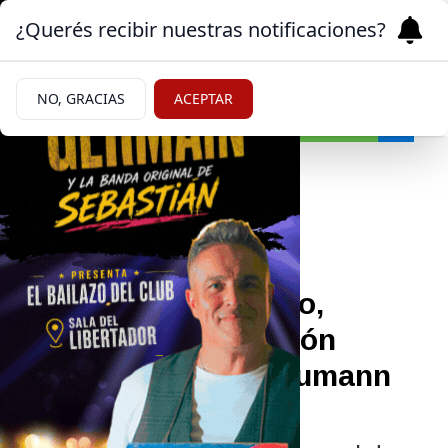
¿Querés recibir nuestras notificaciones?
NO, GRACIAS
ACEPTAR
Farándula
|
CONFESIÓN
10/05/2026
“¿Quién no tiene uno,
chicas?”: la confesión
sexual de Nicole Neumann
que explotó