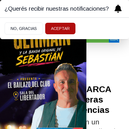
¿Querés recibir nuestras notificaciones?
NO, GRACIAS
ACEPTAR
Economía
FINANZAS
|
08/05/2026
Nuevas medidas de ARCA
para controlar billeteras
virtuales y transferencias
La decisión se enmarca en un