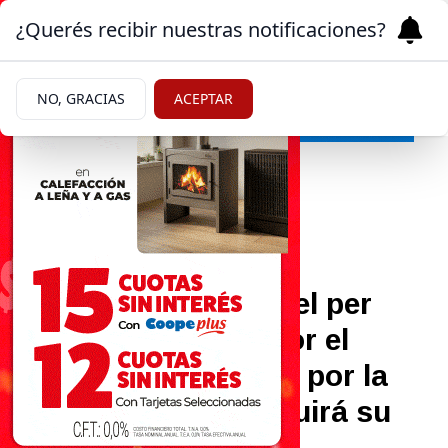
¿Querés recibir nuestras notificaciones?
NO, GRACIAS
ACEPTAR
Política
|
JUSTICIA
07/05/2026
La Corte no aceptó el per
saltum solicitado por el
Gobierno y la causa por la
reforma laboral seguirá su
curso