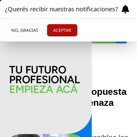
¿Querés recibir nuestras notificaciones?
NO, GRACIAS
ACEPTAR
Mundo
02/05/2026
Trump rechaza la propuesta
de paz de Irán y amenaza
con sanciones en el
Estrecho de Ormuz