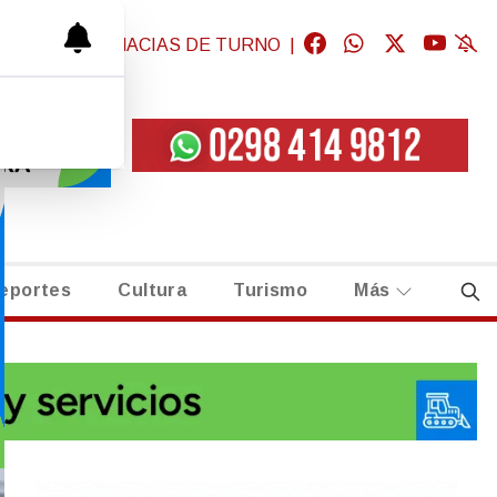
GICAS
|
FARMACIAS DE TURNO
|
eportes
Cultura
Turismo
Más