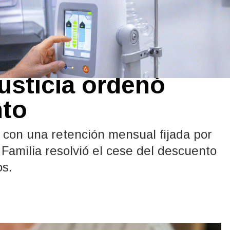
de la jubilación
Justicia ordenó
nto
 con una retención mensual fijada por
 Familia resolvió el cese del descuento
os.