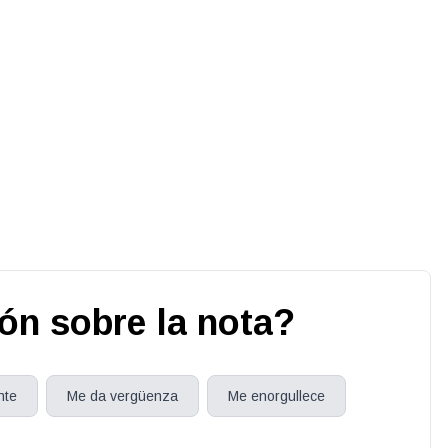
ión sobre la nota?
nte
Me da vergüenza
Me enorgullece