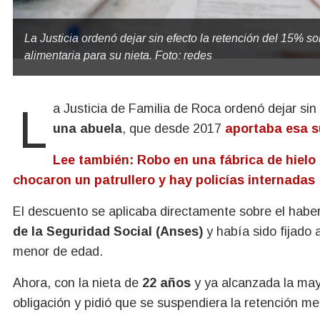
La Justicia ordenó dejar sin efecto la retención del 15% s
alimentaria para su nieta. Foto: redes
La Justicia de Familia de Roca ordenó dejar si
una abuela
, que desde 2017
aportaba esa s
Lee también: Robo en una fábrica de hielo d
chocaron un patrullero y hay policías internadas
El descuento se aplicaba directamente sobre el haber
de la Seguridad Social (Anses)
y había sido fijado 
menor de edad.
Ahora, con la nieta de
22 años
y ya alcanzada la mayo
obligación y pidió que se suspendiera la retención me