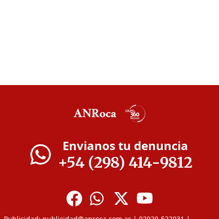
Envianos tu denuncia
+54 (298) 414-9812
Publicidad:
publicidad@anroca.com.ar
| 02920-522931 |