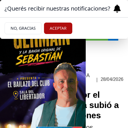
¿Querés recibir nuestras notificaciones?
NO, GRACIAS
ACEPTAR
Economía
ANTES DECÍA QUE TOMAR DEUDA
|
28/04/2026
ERA "INMORAL"
La deuda tomada por el
Gobierno de Milei ya subió a
casi US$59 mil millones
Luis Caputo negocia nuevos