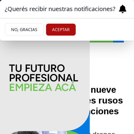
¿Querés recibir nuestras notificaciones?
NO, GRACIAS
ACEPTAR
Mundo
25/04/2026
Ucrania bajo fuego: nueve
muertos tras ataques rusos
y Zelenski exige sanciones
urgentes