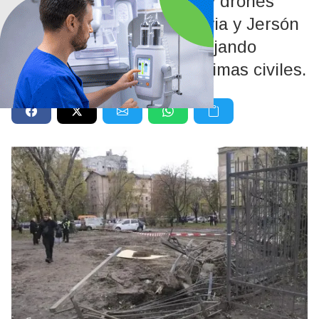
Bombardeos con misiles y drones
golpearon Dnipró, Zaporiyia y Jersón
durante la madrugada, dejando
decenas de heridos y víctimas civiles.