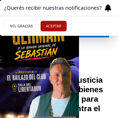
¿Querés recibir nuestras notificaciones?
NO, GRACIAS
ACEPTAR
Mundo
|
JUSTICIA
24/04/2026
Causa Vialidad: la Justicia
ordenó ejecutar los bienes
de Cristina Kirchner para
cubrir el "fraude contra el
estado"