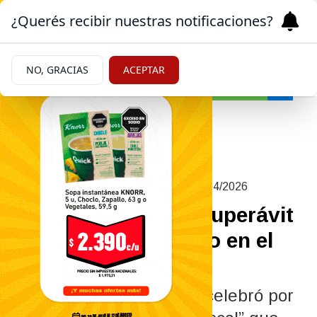
¿Querés recibir nuestras notificaciones?
NO, GRACIAS
ACEPTAR
Economía
|
DURANTE MARZO DE 2026
16/04/2026
Caputo destacó el superávit
financiero alcanzado en el
sector público
El ministro de Economía celebró por