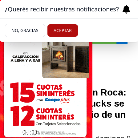
¿Querés recibir nuestras notificaciones?
NO, GRACIAS
ACEPTAR
Cultura
03/03/2026
Domingo solidario en Roca:
Madiba y Juanas Trucks se
presentan a beneficio de un
refugio local