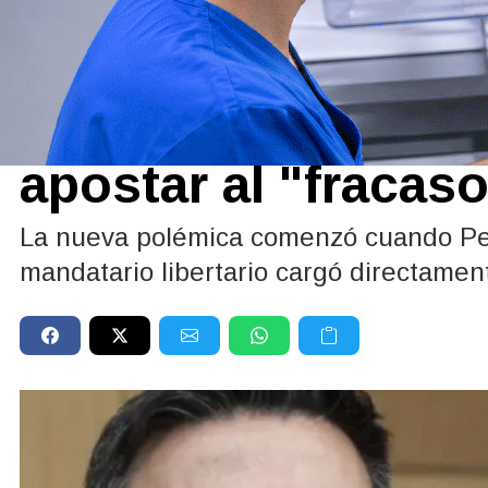
Política
CONFLICTO EN EL GOBIERNO
|
03/03/2026
Petri acusó a Victor
apostar al "fracas
La nueva polémica comenzó cuando Petr
mandatario libertario cargó directamen