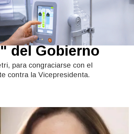
ia Villarruel de
o" del Gobierno
i, para congraciarse con el
te contra la Vicepresidenta.