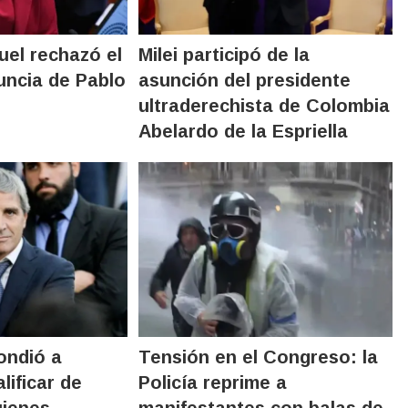
ruel rechazó el
Milei participó de la
uncia de Pablo
asunción del presidente
ultraderechista de Colombia
Abelardo de la Espriella
ondió a
Tensión en el Congreso: la
lificar de
Policía reprime a
uienes
manifestantes con balas de