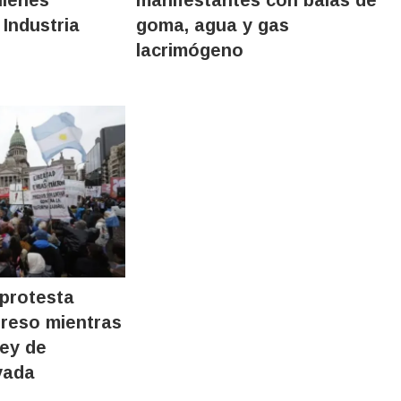
 Industria
goma, agua y gas
lacrimógeno
 protesta
greso mientras
Ley de
vada