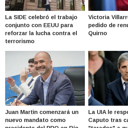
La SIDE celebró el trabajo
Victoria Villar
conjunto con EEUU para
pedido de ren
reforzar la lucha contra el
Quirno
terrorismo
Juan Martin comenzará un
La UIA le resp
nuevo mandato como
Caputo tras ca
presidente del PRO en Río
"tarados" a q