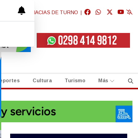
GICAS
|
FARMACIAS DE TURNO
|
eportes
Cultura
Turismo
Más