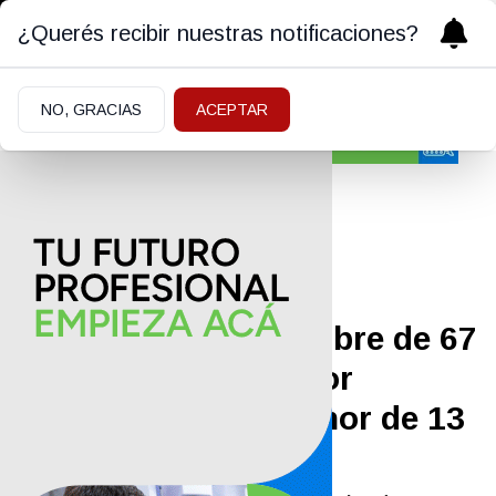
¿Querés recibir nuestras notificaciones?
NO, GRACIAS
ACEPTAR
Policiales y Judiciales
21/10/2025
Imputaron a un hombre de 67
años de Cipolletti por
grooming a una menor de 13
años