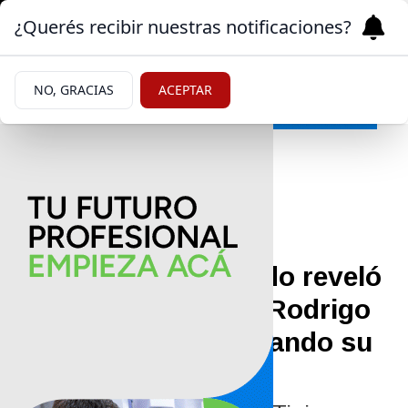
¿Querés recibir nuestras notificaciones?
NO, GRACIAS
ACEPTAR
Farándula
|
CELEBRIDADES
11/08/2025
Un detalle inesperado reveló
que Tini Stoessel y Rodrigo
de Paul están esperando su
primer hijo