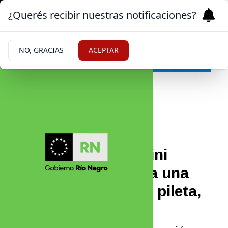
¿Querés recibir nuestras notificaciones?
NO, GRACIAS
ACEPTAR
Farándula
|
ESPECTÁCULOS
25/07/2025
Rodrigo de Paul y Tini
Stoessel se mudan a una
mansión de lujo con pileta,
spa y vista soñada