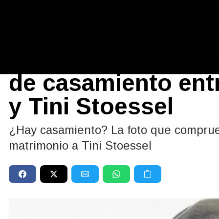
Farándula
|
ESPECULACIÓN
05/07/2025
Una imagen alimen
de casamiento ent
y Tini Stoessel
¿Hay casamiento? La foto que comprue
matrimonio a Tini Stoessel