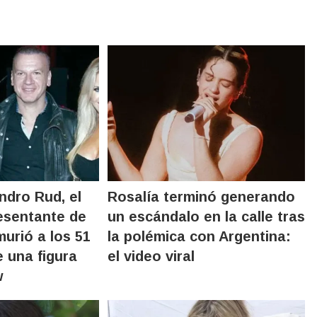
ndro Rud, el
Rosalía terminó generando
resentante de
un escándalo en la calle tras
urió a los 51
la polémica con Argentina:
 una figura
el video viral
w