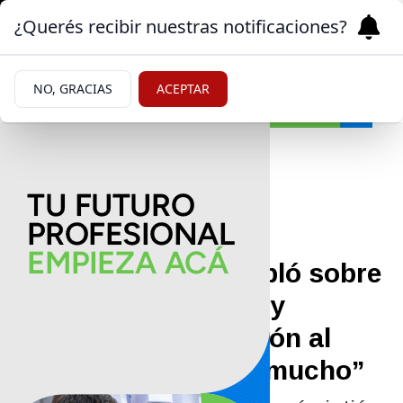
¿Querés recibir nuestras notificaciones?
NO, GRACIAS
ACEPTAR
Farándula
|
TELEVISIÓN
29/06/2025
Zulemita Menem habló sobre
la serie de su padre y
compartió su reacción al
verla: “Me movilizó mucho”