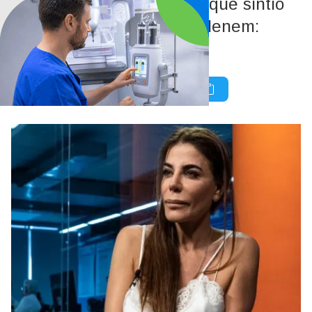
Zulemita Menem confesó qué sintió
al ver la serie de Carlos Menem:
“Está muy…”