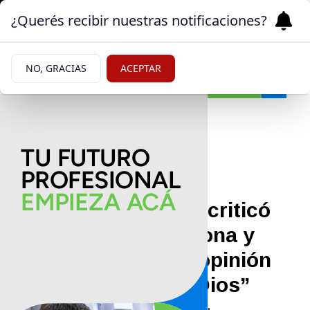
¿Querés recibir nuestras notificaciones?
NO, GRACIAS
ACEPTAR
Farándula
|
DEBATE
04/05/2025
Gonzalo Valenzuela criticó
duramente a Maradona y
reveló su durísima opinión
sobre “la mano de Dios”