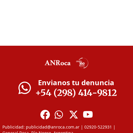
Envianos tu denuncia
+54 (298) 414-9812
Publicidad:
publicidad@anroca.com.ar
| 02920-522931 |
General Roca, Río Negro, Argentina