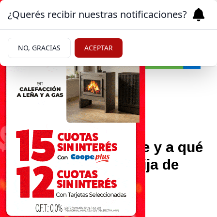
¿Querés recibir nuestras notificaciones?
NO, GRACIAS
ACEPTAR
Farándula
|
REVELACIÓN
15/03/2025
Se reveló dónde vive y a qué
se dedica Jana, la hija de
Diego Maradona
Descubre su presente