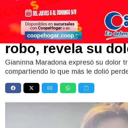
Farándula
|
ENOJADA
02/02/2024
Gianinna Maradona
robo, revela su do
Gianinna Maradona expresó su dolor tra
compartiendo lo que más le dolió perder