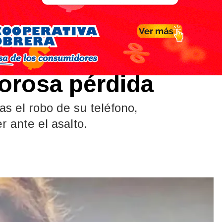
, víctima de un
lorosa pérdida
s el robo de su teléfono,
 ante el asalto.