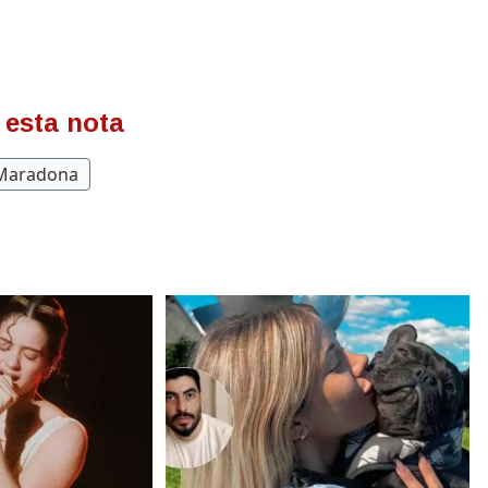
 esta nota
 Maradona