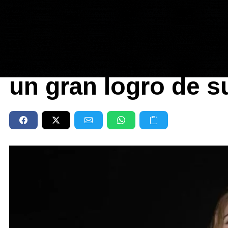
Farándula
|
ORGULLOSA
30/09/2023
La felicidad de Zu
un gran logro de s