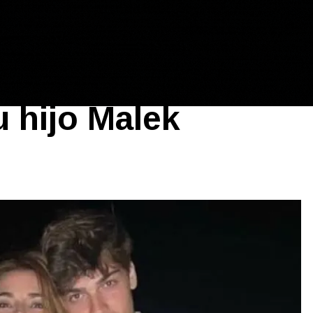
lemita Menem por
u hijo Malek