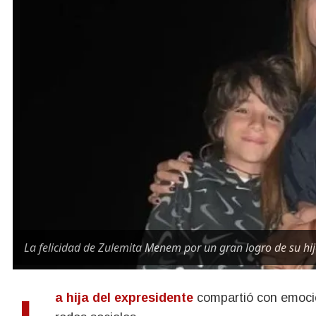
La felicidad de Zulemita Menem por un gran logro de su hi
La hija del expresidente
compartió con emoción