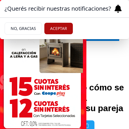
¿Querés recibir nuestras notificaciones?
NO, GRACIAS
ACEPTAR
Farándula
|
LA TRAICIÓN
26/04/2023
Jimena Barón contó cómo se
enteró que Gianinna
Maradona le robó a su pareja