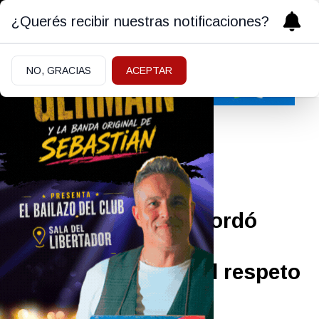
¿Querés recibir nuestras notificaciones?
NO, GRACIAS
ACEPTAR
Farándula
¡LA MATÓ!
|
08/04/2023
Jimena Barón se acordó
fuerte de Gianinna
Maradona: “Faltar el respeto
es…”