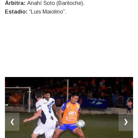
Árbitra:
Anahí Soto (Bariloche).
Estadio:
“Luis Maiolino”.
❮
❯