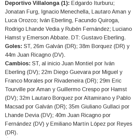
Deportivo Villalonga (1):
Edgardo Iturburu;
Jonatan Furg, Ignacio Menechella, Lautaro Aman y
Luca Orozco; Iván Eberling, Facundo Quiroga,
Rodrigo Lhande Vedia y Rubén Fernández; Luciano
Hamst y Emerson Abbate. DT: Gustavo Eberling.
Goles:
ST, 26m Galván (DR); 38m Borquez (DR) y
44m Juan Ricagno (DV).
Cambios:
ST, al inicio Juan Montiel por Iván
Eberling (DV); 22m Diego Guevara por Miguel y
Franco Morales por Rivadeneira (DR); 29m Eric
Tourville por Aman y Guillermo Crespo por Hamst
(DV); 32m Lautaro Borquez por Altamirano y Pablo
Macsad por Galván (DR); 35m Giuliano Gullaci por
Lhande Devia (DV); 40m Juan Ricagno por
Fernández (DV) y Emiliano Martín López por Reyes
(DR).