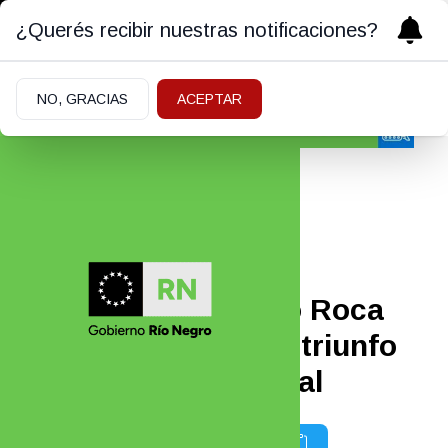
¿Querés recibir nuestras notificaciones?
NO, GRACIAS
ACEPTAR
Deportes
FÚTBOL
|
25/11/2021
En Fotos: Deportivo Roca
debutó con un gran triunfo
en el Torneo Regional