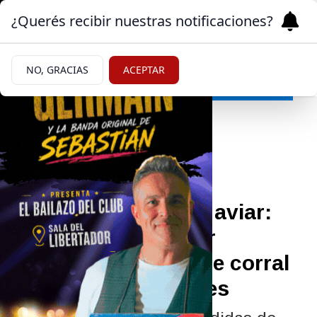
¿Querés recibir nuestras notificaciones?
NO, GRACIAS
ACEPTAR
Agro
03/06/2026
Alerta por influenza aviar:
claves para prevenir
contagios en aves de corral
y criaderos familiares